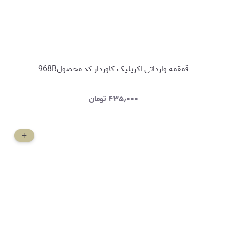
قمقمه وارداتی اکریلیک کاوردار کد محصول968B
۴۳۵٫۰۰۰
تومان