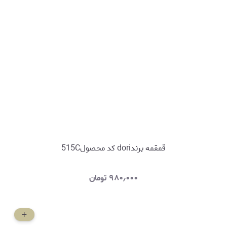
قمقمه برندdori کد محصول515C
۹۸۰٫۰۰۰
تومان