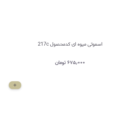
اسموتی میوه ای کدمحصول 217c
۶۷۵٫۰۰۰
تومان