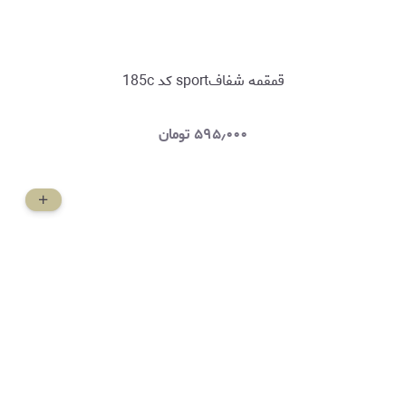
قمقمه شفافsport کد 185c
۵۹۵٫۰۰۰
تومان