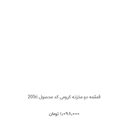
قمقمه دو مخزنه کرومی کد محصول 205c
۱٫۰۹۸٫۰۰۰
تومان