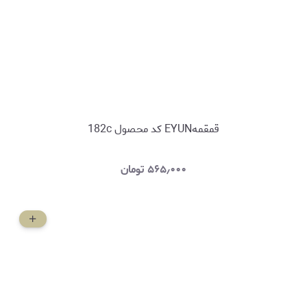
قمقمهEYUN کد محصول 182c
۵۶۵٫۰۰۰
تومان