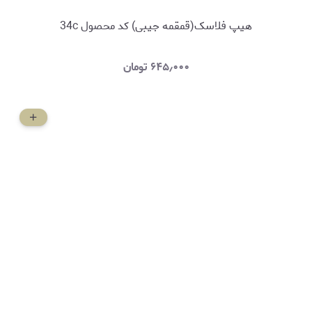
هیپ فلاسک(قمقمه جیبی) کد محصول 34c
۶۴۵٫۰۰۰
تومان