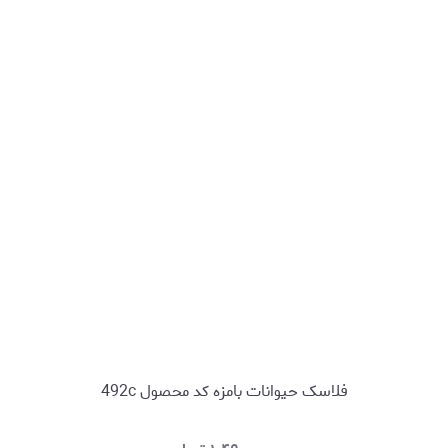
فلاسک حیوانات بامزه کد محصول 492c