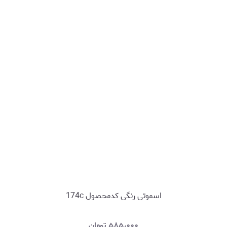
اسموتی رنگی کدمحصول 174c
۵۸۵٫۰۰۰
تومان