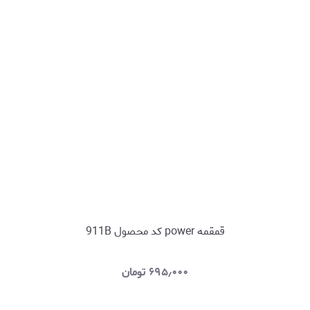
قمقمه power کد محصول 911B
۶۹۵٫۰۰۰
تومان