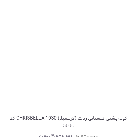
کوله پشتی دبستانی ربات (کریسبلا) CHRISBELLA 1030 کد
500C
۵٫۸۵۰٫۰۰۰
۴٫۸۵۰٫۰۰۰
تومان