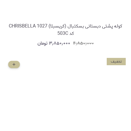
کوله پشتی دبستانی بسکتبال (کریسبلا) CHRISBELLA 1027
کد 503C
۴٫۸۵۰٫۰۰۰
۳٫۸۵۰٫۰۰۰
تومان
تخفیف