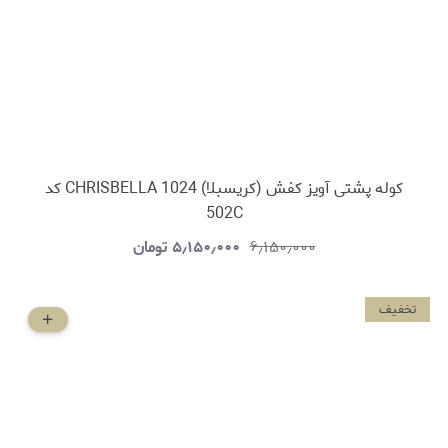
کوله پشتی آویز کفش (کریسبلا) CHRISBELLA 1024 کد
502C
۶٫۱۵۰٫۰۰۰
۵٫۱۵۰٫۰۰۰
تومان
تخفیف