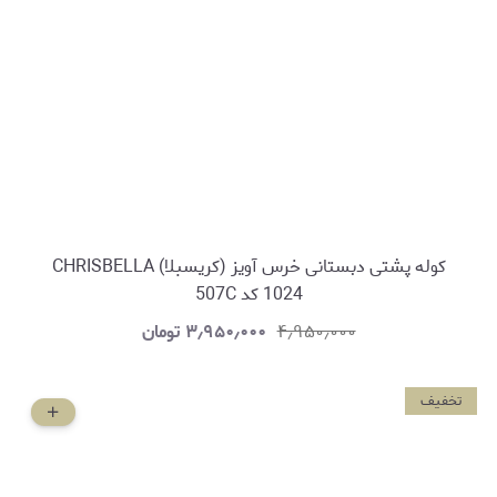
کوله پشتی دبستانی خرس آویز (کریسبلا) CHRISBELLA
1024 کد 507C
۴٫۹۵۰٫۰۰۰
۳٫۹۵۰٫۰۰۰
تومان
تخفیف