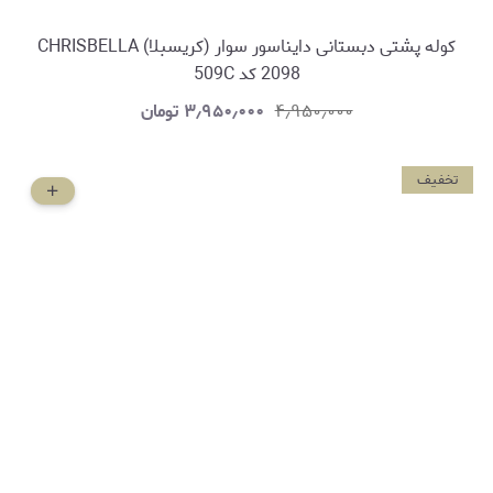
کوله پشتی دبستانی دایناسور سوار (کریسبلا) CHRISBELLA
2098 کد 509C
۴٫۹۵۰٫۰۰۰
۳٫۹۵۰٫۰۰۰
تومان
تخفیف