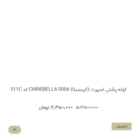
کوله پشتی اسپرت (کریسبلا) CHRISBELLA 0006 کد 511C
۵٫۳۵۰٫۰۰۰
۴٫۳۵۰٫۰۰۰
تومان
تخفیف