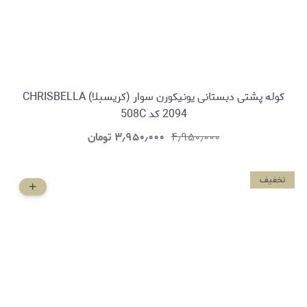
کوله پشتی دبستانی یونیکورن سوار (کریسبلا) CHRISBELLA
2094 کد 508C
۴٫۹۵۰٫۰۰۰
۳٫۹۵۰٫۰۰۰
تومان
تخفیف