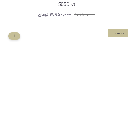
کد 505C
۴٫۹۵۰٫۰۰۰
۳٫۹۵۰٫۰۰۰
تومان
تخفیف