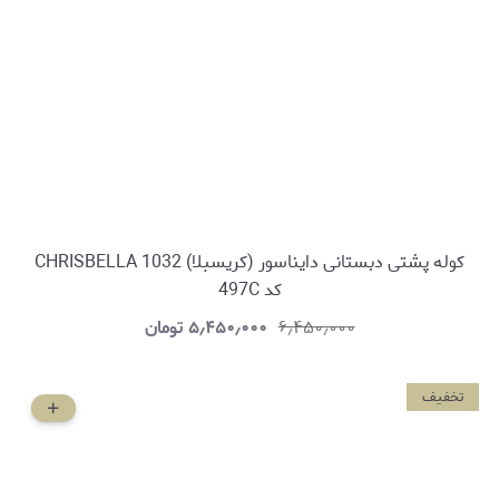
کوله پشتی دبستانی دایناسور (کریسبلا) CHRISBELLA 1032
کد 497C
۶٫۴۵۰٫۰۰۰
۵٫۴۵۰٫۰۰۰
تومان
تخفیف