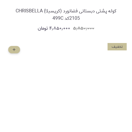
کوله پشتی دبستانی فضانورد (کریسبلا) CHRISBELLA
2105کد 499C
۵٫۸۵۰٫۰۰۰
۴٫۸۵۰٫۰۰۰
تومان
تخفیف