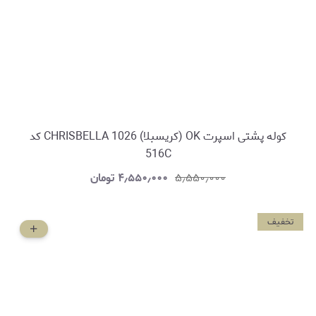
کوله پشتی اسپرت OK (کریسبلا) CHRISBELLA 1026 کد
516C
۵٫۵۵۰٫۰۰۰
۴٫۵۵۰٫۰۰۰
تومان
تخفیف