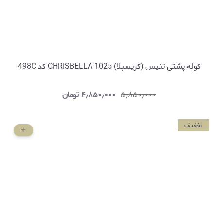
کوله پشتی تنیس (کریسبلا) CHRISBELLA 1025 کد 498C
۵٫۸۵۰٫۰۰۰
۴٫۸۵۰٫۰۰۰
تومان
تخفیف